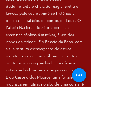
deslumbrante e cheia de magia. Sintra é
famosa pelo seu patrimônio histórico e
pelos seus palácios de contos de fadas. O
Palácio Nacional de Sintra, com suas
chaminés cônicas distintivas, é um dos
ícones da cidade. E o Palácio da Pena, com
a sua mistura extravagante de estilos
arquitetónicos e cores vibrantes é outro
ponto turístico imperdível, que oferece
vistas deslumbrantes da região circundante.
E do Castelo dos Mouros, uma fortaleza
mourisca em ruínas no alto de uma colina, é
possível apreciar vistas panorâmicas incríveis
da região, incluindo o Palácio da Pena e o
Oceano Atlântico.
A Serra de Sintra, com suas colinas verdes e
densas florestas, é perfeita para caminhadas