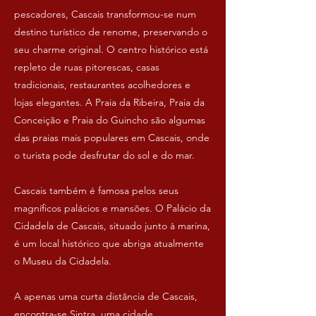
pescadores, Cascais transformou-se num
destino turístico de renome, preservando o
seu charme original. O centro histórico está
repleto de ruas pitorescas, casas
tradicionais, restaurantes acolhedores e
lojas elegantes. A Praia da Ribeira, Praia da
Conceição e Praia do Guincho são algumas
das praias mais populares em Cascais, onde
o turista pode desfrutar do sol e do mar.
Cascais também é famosa pelos seus
magníficos palácios e mansões. O Palácio da
Cidadela de Cascais, situado junto à marina,
é um local histórico que abriga atualmente
o Museu da Cidadela.
A apenas uma curta distância de Cascais,
encontra-se Sintra, uma cidade