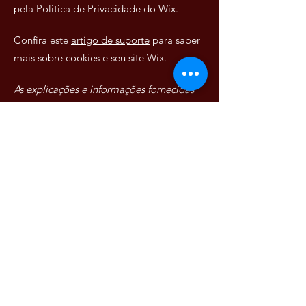
pela Política de Privacidade do Wix.
Confira este
artigo de suporte
para saber
mais sobre cookies e seu site Wix.
As explicações e informações fornecidas
aqui são apenas exemplos gerais. Não
confie neste artigo como orientação
jurídica ou como recomendações sobre o
que você realmente deve fazer.
Recomendamos que você busque
orientação jurídica se precisar de ajuda
para entender e criar sua política de
cookies.
lisboa.ride.2024@gmail.com