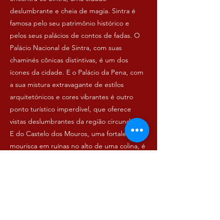
deslumbrante e cheia de magia. Sintra é
famosa pelo seu patrimônio histórico e
pelos seus palácios de contos de fadas. O
Palácio Nacional de Sintra, com suas
chaminés cônicas distintivas, é um dos
ícones da cidade. E o Palácio da Pena, com
a sua mistura extravagante de estilos
arquitetónicos e cores vibrantes é outro
ponto turístico imperdível, que oferece
vistas deslumbrantes da região circundante.
E do Castelo dos Mouros, uma fortaleza
mourisca em ruínas no alto de uma colina, é
possível apreciar vistas panorâmicas incríveis
da região, incluindo o Palácio da Pena e o
Oceano Atlântico.
A Serra de Sintra, com suas colinas verdes e
densas florestas, é perfeita para caminhadas