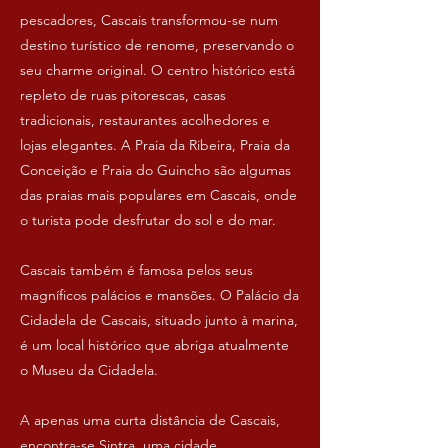
pescadores, Cascais transformou-se num
destino turístico de renome, preservando o
seu charme original. O centro histórico está
repleto de ruas pitorescas, casas
tradicionais, restaurantes acolhedores e
lojas elegantes. A Praia da Ribeira, Praia da
Conceição e Praia do Guincho são algumas
das praias mais populares em Cascais, onde
o turista pode desfrutar do sol e do mar.
Cascais também é famosa pelos seus
magníficos palácios e mansões. O Palácio da
Cidadela de Cascais, situado junto à marina,
é um local histórico que abriga atualmente
o Museu da Cidadela.
A apenas uma curta distância de Cascais,
encontra-se Sintra, uma cidade