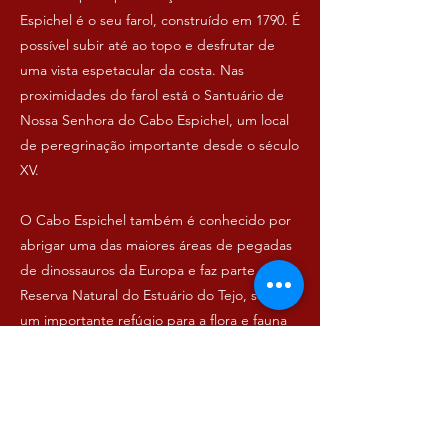
Espichel é o seu farol, construído em 1790. É
possível subir até ao topo e desfrutar de
uma vista espetacular da costa. Nas
proximidades do farol está o Santuário de
Nossa Senhora do Cabo Espichel, um local
de peregrinação importante desde o século
XV.
O Cabo Espichel também é conhecido por
abrigar uma das maiores áreas de pegadas
de dinossauros da Europa e faz parte da
Reserva Natural do Estuário do Tejo, sendo
um importante refúgio para a flora e fauna
locais. É um lugar perfeito para a
observação de aves e para desfrutar da
natureza intocada.
Em resumo, o Cabo Espichel é um tesouro